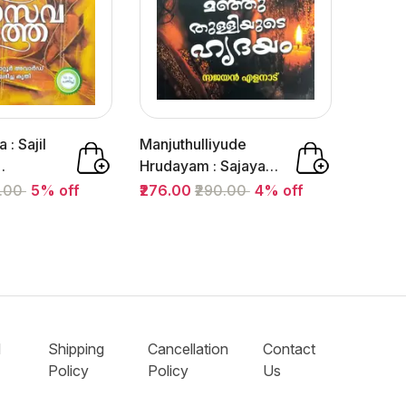
: Sajil
Manjuthulliyude
Hrudayam : Sajayan
 |
Elanadu |...
0.00
5% off
₹276.00
₹290.00
4% off
Books
d
Shipping
Cancellation
Contact
cy
Policy
Policy
Us