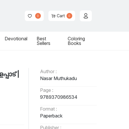
Cart
0
0
Devotional
Best
Coloring
Sellers
Books
Author :
്പാട് |
Nasar Muthukadu
Page :
9789370986534
Format :
Paperback
Publisher :