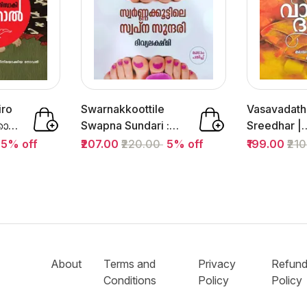
iro
Swarnakkoottile
Vasavadatha 
ോല്‍
Swapna Sundari :
Sreedhar |
Books
Divyalakshmi |...
വാസവദത്ത
5% off
₹207.00
₹220.00
5% off
₹199.00
₹21
Saikatham 
About
Terms and
Privacy
Refun
Conditions
Policy
Poli