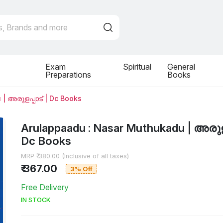
Exam
Spiritual
General
Preparations
Books
| അരുളപ്പാട് | Dc Books
Arulappaadu : Nasar Muthukadu | അരുളപ
Dc Books
MRP ₹ 380.00 (Inclusive of all taxes)
₹ 367.00
3% Off
Free Delivery
IN STOCK