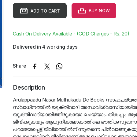
BUY NOW
ADD TO CART
Cash On Delivery Available - (COD Charges - Rs. 20)
Delivered in 4 working days
Share
Description
Arulappaadu Nasar Muthukadu Dc Books സാഹചര്യത്
സ്വാധീനത്തിൽ യുക്തിവാദി അന്ധവിശ്വാസിയായി
യുക്തിവാദിയായിത്തീരുകയോ ചെയ്യാം. തികച്ചും ആപ
ജീവിക്കുകയും ആധുനികലോകത്തിലെ ഭൗതികസുഖസൗ
പരാജയപ്പെട്ട് ജീവിതത്തിൽനിന്നുതന്നെ പിൻവാങ്ങ
ഒരു യുവാവിന്റെ ജീവിതമാണ് അരുളപ്പാടിലൂടെ അനാവ