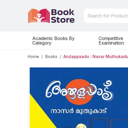
Academic Books By
Competitive
Category
Examination
Home
Books
Arulappaadu : Nasar Muthukadu 