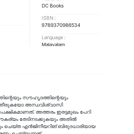
DC Books
ISBN :
9789370986534
Language :
Malayalam
തിന്റെയും സൗഹൃദത്തിന്റെയും
ത്തീരുകയോ അന്ധവിശ്വാസി
േക്ഷികമാണത്. അത്തരം ഇരട്ടമുഖം പേറി
കര്യം തേടിനടക്കുകയും അതിൽ
ുകയും ചെയ്ത എൻജിനീയറിങ് ബിരുദധാരിയായ
രണം ചെയ്യുന്നത്.