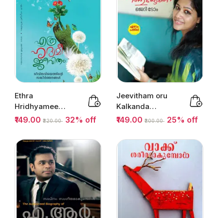
Ethra
Jeevitham oru
Hridhyamee
Kalkanda
Jeevitham |
Thundanu |
₹149.00
32% off
₹149.00
25% off
₹220.00
₹200.00
എത്ര ഹൃദ്യമീ
ജീവിതം ഒരു
ജീവിതം
കൽക്കണ്ട തുണ്ട്