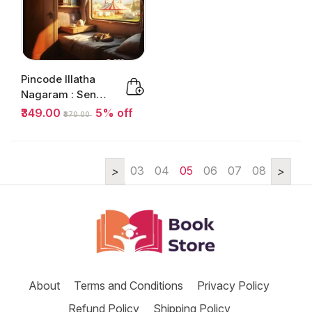
Pincode Illatha
Nagaram : Senny
Varghese |
₹349.00
5% off
₹370.00
പിൻകോഡ്...
03
04
05
06
07
08
About
Terms and Conditions
Privacy Policy
Refund Policy
Shipping Policy