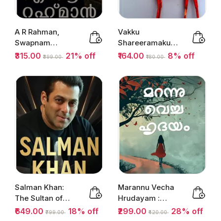
A R Rahman,
Vakku
Swapnam
Shareeramakum
Sangeethamaaku
bol : Bobby Jose
₹315.00
21% off
₹164.00
8% off
₹399.00
₹180.00
mpol : എ ആര്‍
Kattikadu |
റഹ്മാന്‍...
വാക്ക്...
Salman Khan:
Marannu Vecha
The Sultan of
Hrudayam :
Bollywood :
Divya
₹649.00
18% off
₹299.00
28% off
₹799.00
₹420.00
MOHAR BASU
Velayudhan |