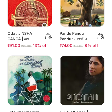
Oda : JINSHA
Pandu Pandu
GANGA | ഒട
Pandu : പണ്ട് പണ്ട്
പണ്ട്‌ | Mahesh
₹191.00
13% off
₹174.00
8% off
₹220.00
₹190.00
Haridas