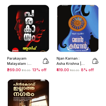
മറന്നു വെച്ച...
Parakayam
Njan Karnan :
Malayalam :
Asha Krishna |
പരകായം |
ഞാന്‍ കര്‍ണന്‍ |
₹269.00
13% off
₹419.00
8% off
₹310.00
₹460.00
Thriller Novel
Manorama...
Book, Dark...