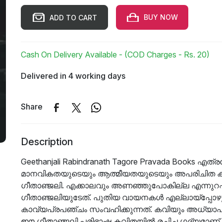
BUY NOW
ADD TO CART
Cash On Delivery Available - (COD Charges - Rs. 20)
Delivered in 4 working days
Share
Description
Geethanjali Rabindranath Tagore Pravada Books 
മാനവികതയുടെയും ആത്മീയതയുടെയും അപരിചിത കാലങ
ഗീതാഞ്ജലി. എക്കാലവും അണഞ്ഞുപോകില്ല എന്നുറപ
ഗീതാഞ്ജലിയുടേത്. പുതിയ വായനകൾ എല്ലായ്പ്പോഴ
കാവ്യപ്രപഞ്ചം സംവഹിക്കുന്നത്. കവിയും അധ്യാപ
ഈ ഗീതാഞ്ജലി പരിഭാഷ കവിതയിൽ രചിച്ച ഗദ്യമാണ്