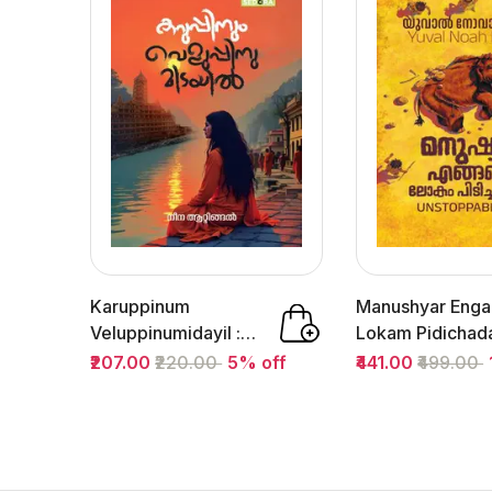
Karuppinum
Manushyar Eng
Veluppinumidayil :
Lokam Pidichada
Neena Attingal |...
Yuval Noah Harar
₹207.00
₹220.00
5% off
₹441.00
₹499.00