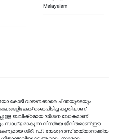
Malayalam
എത്രയോ കോടി വായനക്കാരെ ചിന്തയുടെയും
്ങളിലേക്ക് കൈപിടിച്ച കൃതിയാണ്
്പുള്ള ബലിഷ്‌ഠമായ ദർശന ലോകമാണ്
ും സാധ്യമാകുന്ന വിസ്‌മയ ജീവിതമാണ് ഈ
കനുമായ ശ്രീ. ഡി. യേശുദാസ് തയ്യാറാക്കിയ
. ഗീതാഞ്ജലിയുടെ ആഴവും സാരവും