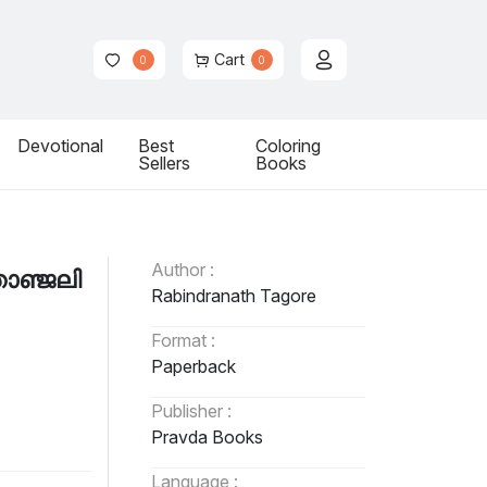
Cart
0
0
Devotional
Best
Coloring
Sellers
Books
Author :
ീതാഞ്ജലി
Rabindranath Tagore
Format :
Paperback
Publisher :
Pravda Books
Language :