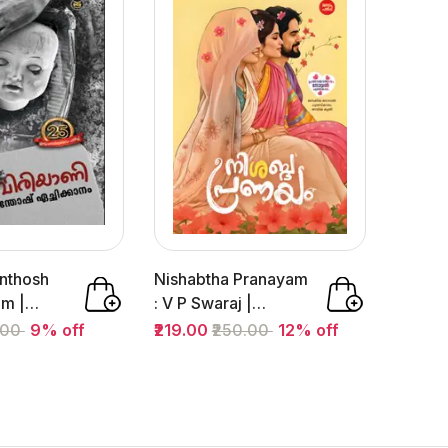
anthosh
Nishabtha Pranayam
m |
: V P Swaraj |
| Dc
നിശബ്‌ദ പ്രണയം |...
0.00
9% off
₹219.00
₹250.00
12% off