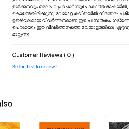
ഉൾക്കനവും ഒരല്‌പവും ചോർന്നുപോകാത്ത ഭാഷയിൽ, 
കൊണ്ടേയിരിക്കുന്ന, മലയാള കവിതയിൽ നിരന്തരം പര
ഉജ്ജ്വലമായ വിവർത്തനമാണ് ഈ പുസ്‌തകം. ഗദ്യത്
പെരുമയും ഈ വിവർത്തനത്തെ മലയാളത്തിലെ ഏറ്റവും മ
മാറ്റുന്നു
Customer Reviews ( 0 )
Be the first to review !
also