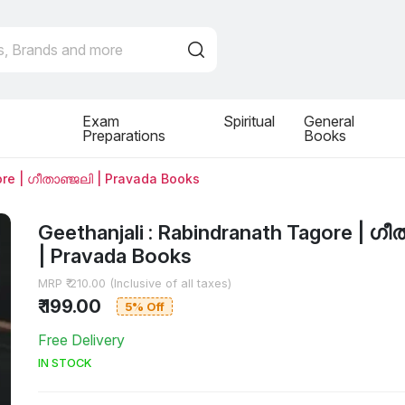
Exam
Spiritual
General
Preparations
Books
ore | ഗീതാഞ്ജലി | Pravada Books
Geethanjali : Rabindranath Tagore | ഗ
| Pravada Books
MRP ₹ 210.00 (Inclusive of all taxes)
₹ 199.00
5% Off
Free Delivery
IN STOCK