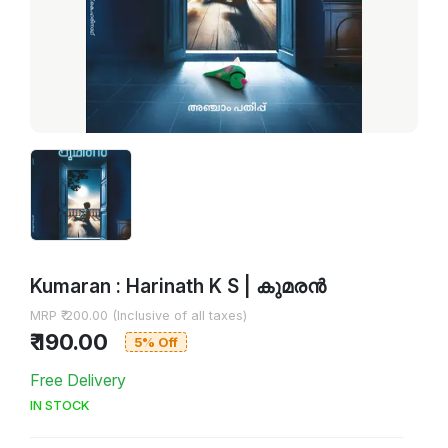
Kumaran : Harinath K S | കുമരൻ
MRP ₹ 200.00 (Inclusive of all taxes)
₹ 190.00
5% Off
Free Delivery
IN STOCK