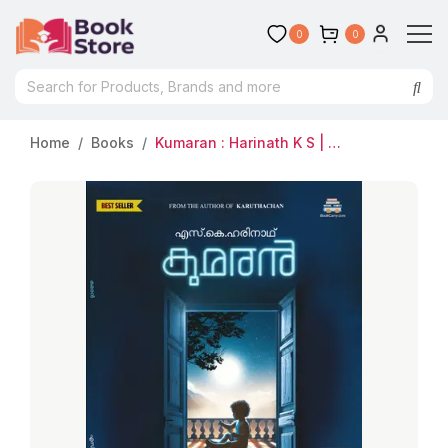
0
0
Home
Books
Kumaran : Harinath K S | കുമരൻ