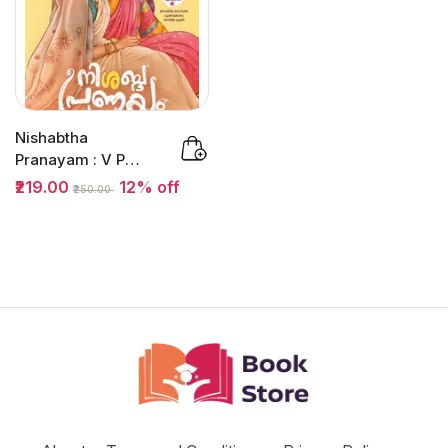
Nishabtha
Pranayam : V P
Swaraj | നിശബ്‌ദ
₹219.00
12% off
₹250.00
പ്രണയം |...