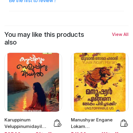
Be the first to review !
You may like this products
View All
also
Karuppinum
Manushyar Engane
Veluppinumidayil :
Lokam
Neena Attingal |...
Pidichadakki :