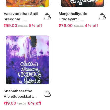
Vasavadatha : Sajil
Manjuthulliyude
Sreedhar |
Hrudayam :
വാസവദത്ത |
Sajayan Elanadu |...
₹199.00
5% off
₹276.00
4% off
₹210.00
₹290.00
Saikatham Books
Snehatheerathe
Violettupookkal :
Mancy Sulaiman |...
₹119.00
8% off
₹130.00