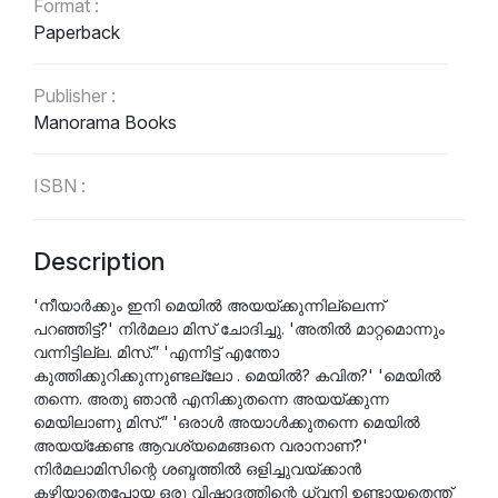
Format :
Paperback
Publisher :
Manorama Books
ISBN :
9789389649734
Description
Language :
Malayalam
'നീയാർക്കും ഇനി മെയിൽ അയയ്ക്കുന്നില്ലെന്ന്
പറഞ്ഞിട്ട്?' നിർമലാ മിസ് ചോദിച്ചു. 'അതിൽ മാറ്റമൊന്നും
വന്നിട്ടില്ല. മിസ്.” 'എന്നിട്ട് എന്തോ
കുത്തിക്കുറിക്കുന്നുണ്ടല്ലോ . മെയിൽ? കവിത?' 'മെയിൽ
തന്നെ. അതു ഞാൻ എനിക്കുതന്നെ അയയ്ക്കുന്ന
മെയിലാണു മിസ്.” 'ഒരാൾ അയാൾക്കുതന്നെ മെയിൽ
അയയ്ക്കേണ്ട ആവശ്യമെങ്ങനെ വരാനാണ്?'
നിർമലാമിസിന്റെ ശബ്ദത്തിൽ ഒളിച്ചുവയ്ക്കാൻ
കഴിയാതെപോയ ഒരു വിഷാദത്തിന്റെ ധ്വനി ഉണ്ടായതെന്ത്