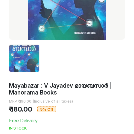
Mayabazar : V Jayadev മായബസാര്‍ |
Manorama Books
MRP ₹ 190.00 (Inclusive of all taxes)
₹ 180.00
5% Off
Free Delivery
IN STOCK