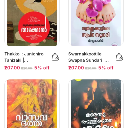
Thakkol : Junichiro
Swarnakkoottile
Tanizaki |
Swapna Sundari :
താക്കോല്‍ |
Divyalakshmi |...
₹207.00
5% off
₹207.00
5% off
₹220.00
₹220.00
Mathrubhumi Books