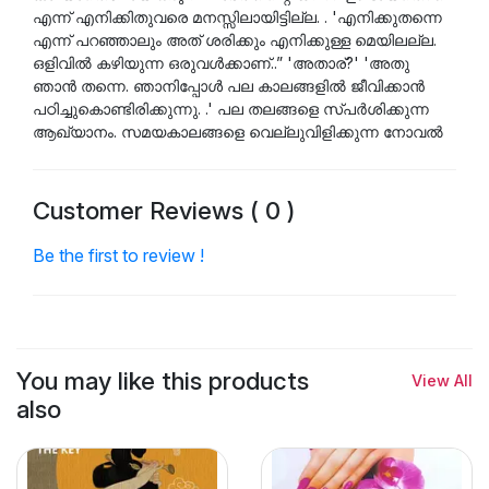
എന്ന് എനിക്കിതുവരെ മനസ്സിലായിട്ടില്ല. . 'എനിക്കുതന്നെ
എന്ന് പറഞ്ഞാലും അത് ശരിക്കും എനിക്കുള്ള മെയിലല്ല.
ഒളിവിൽ കഴിയുന്ന ഒരുവൾക്കാണ്..” 'അതാര്?' 'അതു
ഞാൻ തന്നെ. ഞാനിപ്പോൾ പല കാലങ്ങളിൽ ജീവിക്കാൻ
പഠിച്ചുകൊണ്ടിരിക്കുന്നു. .' പല തലങ്ങളെ സ്പർശിക്കുന്ന
ആഖ്യാനം. സമയകാലങ്ങളെ വെല്ലുവിളിക്കുന്ന നോവൽ
Customer Reviews ( 0 )
Be the first to review !
You may like this products
View All
also