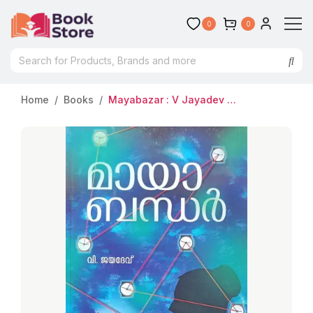
0
0
Home
Books
Mayabazar : V Jayadev മായബസാര്‍ | Manorama Books