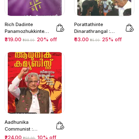
Rich Dadinte
Porattathinte
Panamozhukkinte
Dinarathrangal :
Chathurangal By
Oommen Chandy
₹319.00
20% off
₹63.00
25% off
₹399.00
₹85.00
Robert T...
|...
Aadhunika
Communist :
P.P.Aboobakkar |
₹224.00
10% off
₹250.00