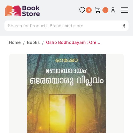
0
0
Home
Books
Osho Bodhodayam : Oreyoru Viplavam : Osho | ബോധോദയം : ഒരേയൊരു വിപ്ലവം | Silence Books