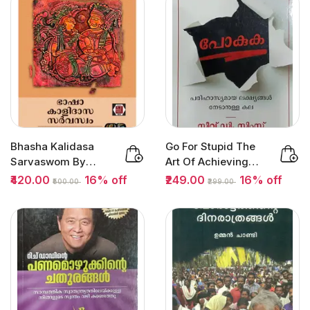
Bhasha Kalidasa
Go For Stupid The
Sarvaswom By
Art Of Achieving
Kurisserry : ഭാഷാ
Ridiculous...
₹420.00
16% off
₹249.00
16% off
₹500.00
₹299.00
കാളിദാസ...