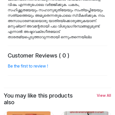
വിഷം എന്നതുപോലെ വർജ്ജിക്കുക. പകരം,
സഹിഷ്ണുതയേയും സഹാനുഭൂതിയേയും സംത്യപ്തിയേയും
സത്യത്തെയും അമൃതെന്നതുപോലെ സ്വീകരിക്കുക. നാം
അസാധാരണമായൊരു യാത്രയ്ക്കൊരുങ്ങുകയാണ്.
മനുഷ്യന് അവന്റേതായി പല വിശുദ്ധഗ്രന്ഥങ്ങളുമുണ്ട്.
എന്നാൽ അഷ്ടാവക്രഗീതയോട്
താരതമ്യപ്പെടുത്താവുന്നതായി ഒന്നുംതന്നെയില്ല
Customer Reviews ( 0 )
Be the first to review !
You may like this products
View All
also