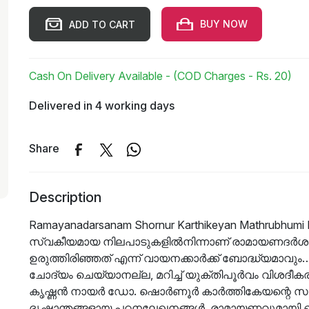
BUY NOW
ADD TO CART
Cash On Delivery Available - (COD Charges - Rs. 20)
Delivered in 4 working days
Share
Description
Ramayanadarsanam Shornur Karthikeyan Mathrub
സ്വകീയമായ നിലപാടുകളിൽനിന്നാണ് രാമായണദർശന
ഉരുത്തിരിഞ്ഞത് എന്ന് വായനക്കാർക്ക് ബോദ്ധ്യമാവു
ചോദ്യം ചെയ്യാനല്ല, മറിച്ച് യുക്തിപൂർവം വിശദീകരി
കൃഷ്ണൻ നായർ ഡോ. ഷൊർണൂർ കാർത്തികേയന്റെ സമ
ദൃഷ്ടാന്തങ്ങളായ പഠനലേഖനങ്ങൾ. രാമായണവുമായി ബന്ധ