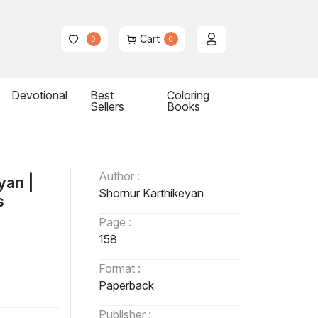
Cart
0
0
Devotional
Best
Coloring
Sellers
Books
Author :
yan |
Shornur Karthikeyan
s
Page :
158
Format :
Paperback
Publisher :