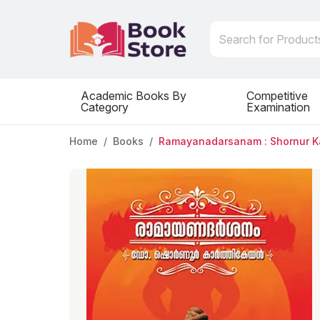
Academic Books By
Competitive
Category
Examination
Home
Books
Ramayanadarsanam : Shornur K