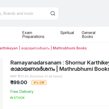
Exam
Spiritual
General
Preparations
Books
arthikeyan | രാമായണദര്‍ശനം | Mathrubhumi Books
Ramayanadarsanam : Shornur Karthike
രാമായണദര്‍ശനം | Mathrubhumi Book
MRP ₹ 210.00 (Inclusive of all taxes)
₹ 199.00
5% Off
Free Delivery
IN STOCK