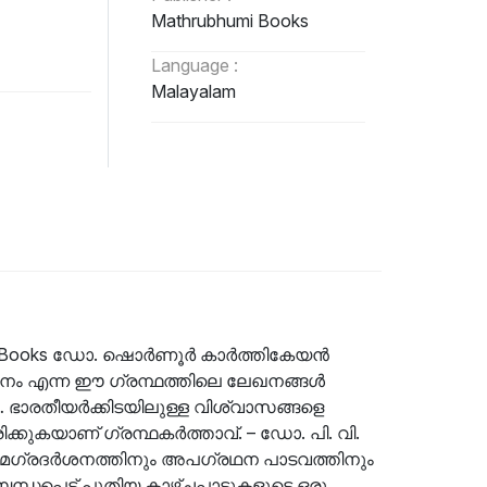
Mathrubhumi Books
Language :
Malayalam
humi Books ഡോ. ഷൊർണൂർ കാർത്തികേയൻ
ം എന്ന ഈ ഗ്രന്ഥത്തിലെ ലേഖനങ്ങൾ
ം… ഭാരതീയർക്കിടയിലുള്ള വിശ്വാസങ്ങളെ
ക്കുകയാണ് ഗ്രന്ഥകർത്താവ്. – ഡോ. പി. വി.
ഗ്രദർശനത്തിനും അപഗ്രഥന പാടവത്തിനും
പ്പെട്ട് പുതിയ കാഴ്ചപ്പാടുകളുടെ ഒരു