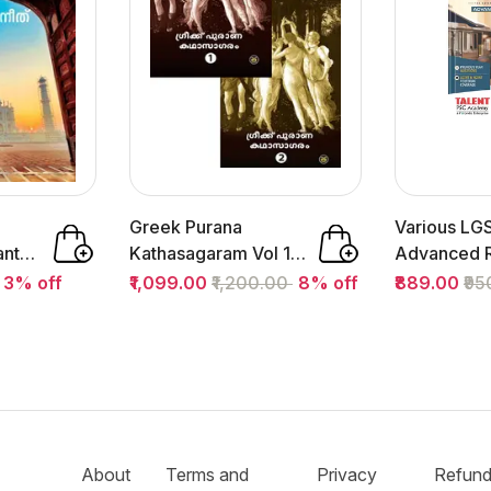
Greek Purana
Various LG
ante
Kathasagaram Vol 1
Advanced R
:
& 2 By Mozhoor ZM
2027 | Tale
3% off
₹1,099.00
₹1,200.00
8% off
₹889.00
₹9
:...
Academy
About
Terms and
Privacy
Refun