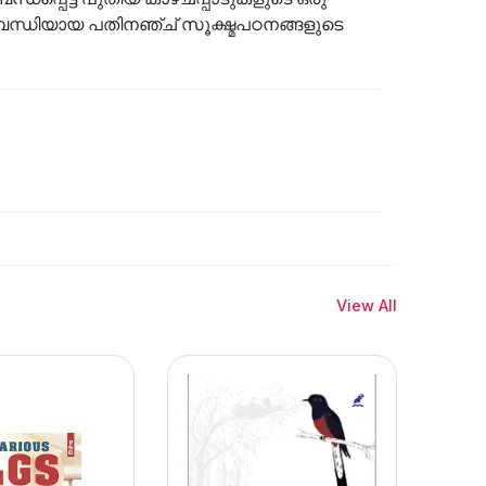
യായ പതിനഞ്ച് സൂക്ഷ്മപഠനങ്ങളുടെ
View All