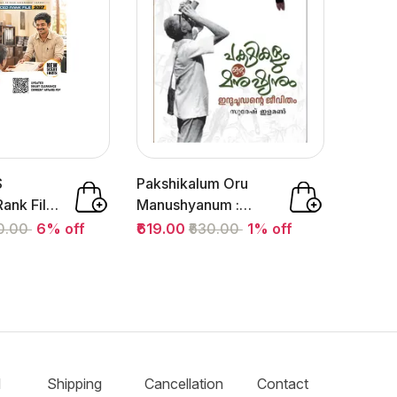
S
Pakshikalum Oru
ank File
Manushyanum :
nt
Induchoodante
50.00
6% off
₹619.00
₹630.00
1% off
Jeevitham :...
d
Shipping
Cancellation
Contact