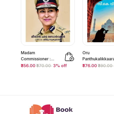
Madam
Oru
Commissioner :
Panthukalikkaar
Meeran Chandha
Indian Yathrakal 
₹356.00
₹370.00
3% off
₹376.00
₹390.00
Borwanker | മാഡം...
Vineeth C.K |...